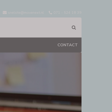
snelsite@movenext.nl
071 - 524 18 39