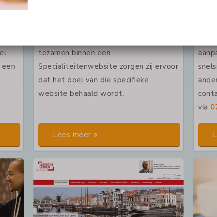
de
Onze Specialiteiten-websites bestaan
Soms 
rofit
uit combinaties van unieke features!!
de w
s die
Elke feature kan iets unieks en
Vaak 
el
tezamen binnen een
aanpa
 een
Specialiteitenwebsite zorgen zij ervoor
snels
dat het doel van die specifieke
ande
website behaald wordt.
cont
via
0
Lees meer
L