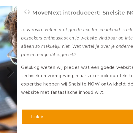
Snelsite features uitgelicht
Hul