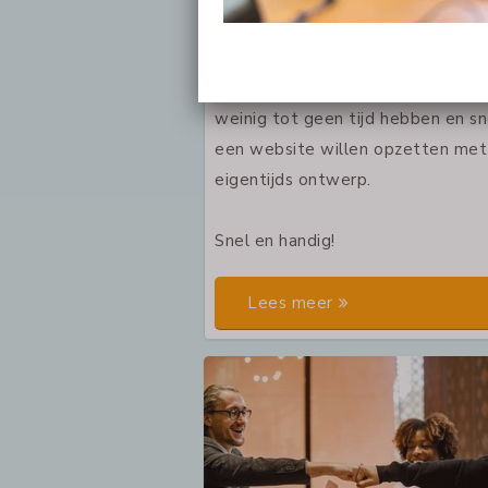
De naam zegt het al! Snelsite is 
software-oplossing voor de non-p
sector, kleine bedrijven en ZZP'er
weinig tot geen tijd hebben en sn
een website willen opzetten met
eigentijds ontwerp.
Snel en handig!
Lees meer