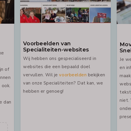
Voorbeelden van
Mov
Specialiteiten-websites
Sne
ke
Wij hebben ons gespecialiseerd in
Je w
websites die een bepaald doel
en in
jn of
vervullen. Wil je
voorbeelden
bekijken
maakt
innen
van onze Specialiteiten? Dat kan, we
webs
 ook.
hebben er genoeg!
tekst
niet.
je dan
onder
prese