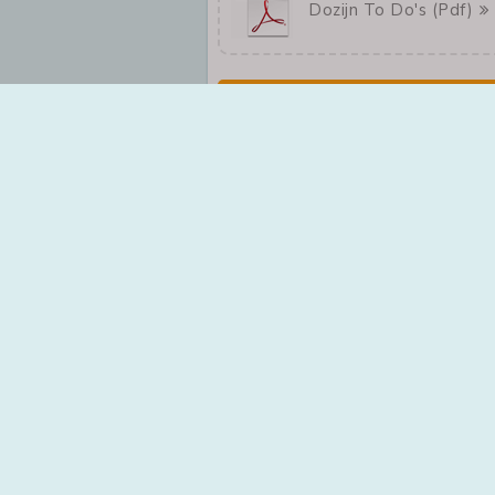
Dozijn To Do's (pdf)
Lees meer
MoveNext B.V. - media design
Sisalbaan 5a, 2352AZ Leiderdorp
Nederland
071 - 524 18 39
snelsite@movenext.nl
Kvk: MoveNext B.V. - 28085829
Contactformulier