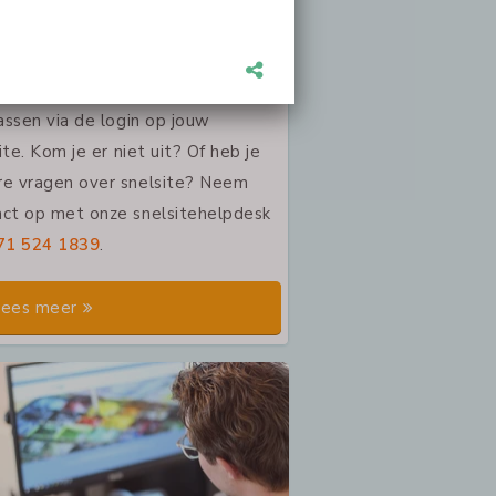
verandert jouw bedrijf en heeft
ebsite ook een update nodig.
kun je dit gemakkelijk zelf
ssen via de login op jouw
ite. Kom je er niet uit? Of heb je
re vragen over snelsite? Neem
act op met onze snelsitehelpdesk
71 524 1839
.
ees meer